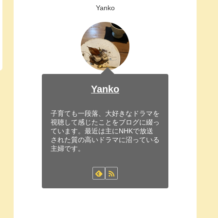
Yanko
Yanko
子育ても一段落、大好きなドラマを
視聴して感じたことをブログに綴っ
ています。最近は主にNHKで放送
された質の高いドラマに沼っている
主婦です。