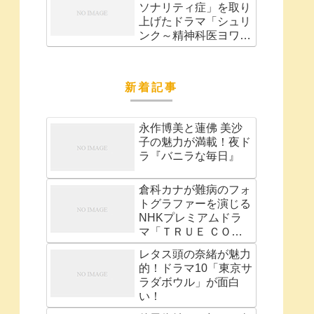
ソナリティ症」を取り
上げたドラマ「シュリ
ンク～精神科医ヨワ
イ」
新着記事
永作博美と蓮佛 美沙
子の魅力が満載！夜ド
ラ『バニラな毎日』
倉科カナが難病のフォ
トグラファーを演じる
NHKプレミアムドラ
マ「ＴＲＵＥ ＣＯＬ
ＯＲＳ(トゥルー カラ
レタス頭の奈緒が魅力
ーズ) 」
的！ドラマ10「東京サ
ラダボウル」が面白
い！