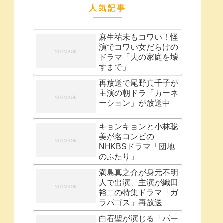
人気記事
麻生祐未もコワい！怪
演でコワい女だらけの
ドラマ「夫の家庭を壊
すまで」
再放送で尾野真千子が
主演の朝ドラ「カーネ
ーション」が放送中
キョンキョンと小林聡
美が名コンビの
NHKBSドラマ「団地
のふたり」
満島真之介が身元不明
人で出演、主演が織田
裕二の特集ドラマ「ガ
ラパゴス」再放送
白石聖が演じる「パー