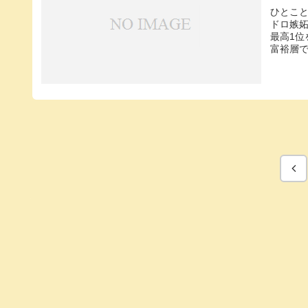
ひとこ
ドロ嫉妬
最高1
富裕層で
前
へ