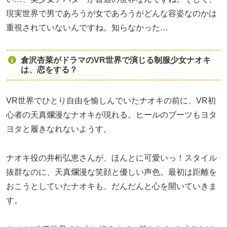
現実世界で男であろうが女であろうがどんな容姿なのかは
重視されていないんですね。知らなかった…
倉沢杏菜がドラマのVR世界で演じる制服少女ナオキ
は、恋をする？
VR世界でひとり自由を愉しんでいたナオキの前に、VR初
心者の天真爛漫なナオキが現れる。ヒールのブーツもヨタ
ヨタと履きなれないようす。
ナオキ役の井桁弘恵さんが、ほんとに可愛いっ！スタイル
抜群なのに、天真爛漫な笑顔と優しい声色。最初は距離を
おこうとしていたナオキも、だんだんと心を開いていきま
す。