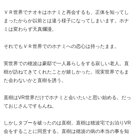
ＶＲ世界でナオキはホナミと再会するも、正体を知ってし
まったからか以前とは違う様子になってしまいます。ホナ
ミは変わらず天真爛漫。
それでもＶＲ世界でのホナミへの恋心は持ったまま。
実世界での穂波は豪邸で一人暮らしをする寂しい老人。直
樹が訪ねてきてくれたことが嬉しかった。現実世界でもま
た会わないかと直樹を誘う。
直樹はVR世界だけでホナミと会いたいと思い始める。だっ
ておじさんですもんね。
しかしタブーを破ったのは直樹。直樹は穂波宅でお泊りVR
会をすることに同意する。直樹は穂波の病の本当の事を知