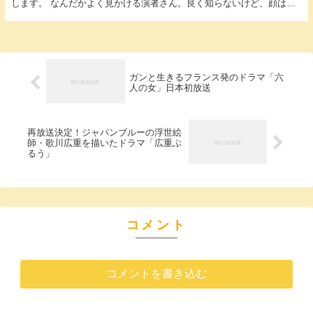
します。 なんだかよく見かける演者さん。良く知らないけど、顔はち
ょくちょく見かける。名バイプレーヤーとしては究極...
ガンと生きるフランス発のドラマ「六
人の女」日本初放送
再放送決定！ジャパンブルーの浮世絵
師・歌川広重を描いたドラマ「広重ぶ
るう」
コメント
コメントを書き込む