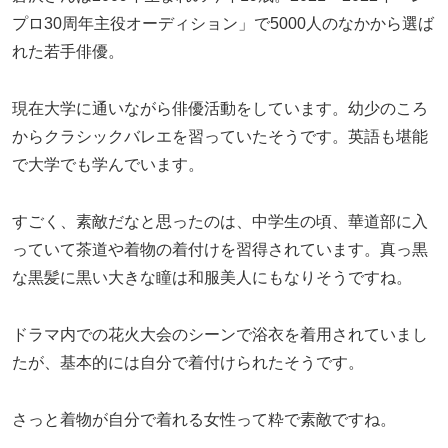
プロ30周年主役オーディション」で5000人のなかから選ば
れた若手俳優。
現在大学に通いながら俳優活動をしています。幼少のころ
からクラシックバレエを習っていたそうです。英語も堪能
で大学でも学んでいます。
すごく、素敵だなと思ったのは、中学生の頃、華道部に入
っていて茶道や着物の着付けを習得されています。真っ黒
な黒髪に黒い大きな瞳は和服美人にもなりそうですね。
ドラマ内での花火大会のシーンで浴衣を着用されていまし
たが、基本的には自分で着付けられたそうです。
さっと着物が自分で着れる女性って粋で素敵ですね。