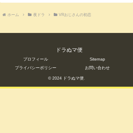
ホーム
夜ドラ
VRおじさんの初恋
ドラぬマ便
プロフィール
Sitemap
プライバシーポリシー
お問い合わせ
© 2024 ドラぬマ便.