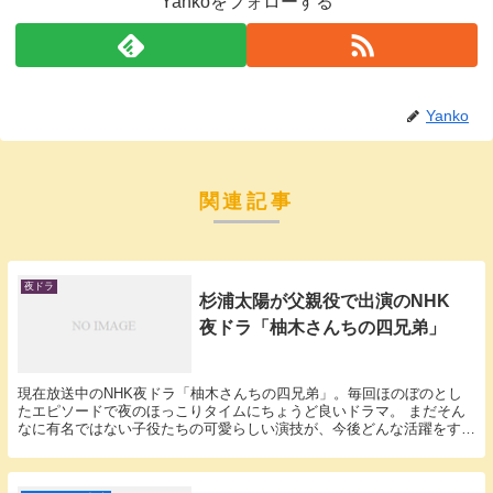
Yankoをフォローする
Yanko
関連記事
夜ドラ
杉浦太陽が父親役で出演のNHK
夜ドラ「柚木さんちの四兄弟」
現在放送中のNHK夜ドラ「柚木さんちの四兄弟」。毎回ほのぼのとし
たエピソードで夜のほっこりタイムにちょうど良いドラマ。 まだそん
なに有名ではない子役たちの可愛らしい演技が、今後どんな活躍をする
のだろうと、期待をもって視聴しています。 なかな...