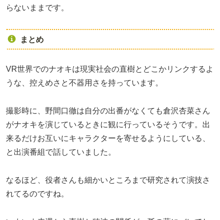
らないままです。
まとめ
VR世界でのナオキは現実社会の直樹とどこかリンクするよ
うな、控えめさと不器用さを持っています。
撮影時に、野間口徹は自分の出番がなくても倉沢杏菜さん
がナオキを演じているときに観に行っているそうです。出
来るだけお互いにキャラクターを寄せるようにしている、
と出演番組で話していました。
なるほど、役者さんも細かいところまで研究されて演技さ
れてるのですね。