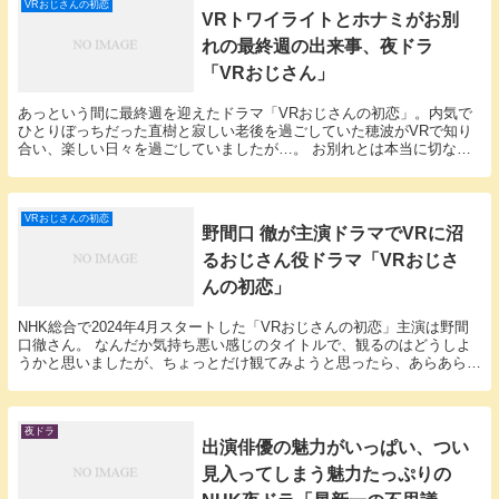
VRおじさんの初恋
VRトワイライトとホナミがお別
れの最終週の出来事、夜ドラ
「VRおじさん」
あっという間に最終週を迎えたドラマ「VRおじさんの初恋」。内気で
ひとりぼっちだった直樹と寂しい老後を過ごしていた穂波がVRで知り
合い、楽しい日々を過ごしていましたが…。 お別れとは本当に切ない
ことです。ここでは、「VRおじさんの初恋」とお別...
VRおじさんの初恋
野間口 徹が主演ドラマでVRに沼
るおじさん役ドラマ「VRおじさ
んの初恋」
NHK総合で2024年4月スタートした「VRおじさんの初恋」主演は野間
口徹さん。 なんだか気持ち悪い感じのタイトルで、観るのはどうしよ
うかと思いましたが、ちょっとだけ観てみようと思ったら、あらあら、
ずるずるとつい視聴し続けてしまいました。さ...
夜ドラ
出演俳優の魅力がいっぱい、つい
見入ってしまう魅力たっぷりの