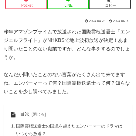
Pocket
LINE
コピー
2024.04.23
2024.06.09
昨年アマゾンプライムで放送された国際霊柩送還士「エン
ジェルフライト」がNHKBSで地上波初放送が決定！あま
り聞いたことのない職業ですが、どんな事をするのでしょ
うか。
なんだか聞いたことのない言葉がたくさん出て来てます
ね。エンバーマーって何？国際霊柩送還士って何？知らな
いことを少し調べてみました。
目次
国際霊柩送還士の国境を越えたエンバーマーのドラマは
いつから放送？