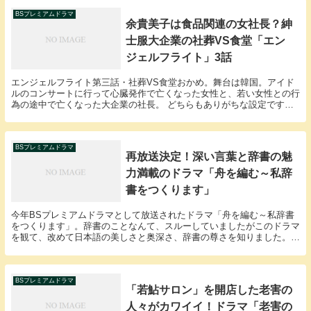
BSプレミアムドラマ
余貴美子は食品関連の女社長？紳
士服大企業の社葬VS食堂「エン
ジェルフライト」3話
エンジェルフライト第三話・社葬VS食堂おかめ。舞台は韓国。アイド
ルのコンサートに行って心臓発作で亡くなった女性と、若い女性との行
為の途中で亡くなった大企業の社長。 どちらもありがちな設定です。
韓国アイドルや俳優が大好きな女性は年齢問わず多い...
BSプレミアムドラマ
再放送決定！深い言葉と辞書の魅
力満載のドラマ「舟を編む～私辞
書をつくります」
今年BSプレミアムドラマとして放送されたドラマ「舟を編む～私辞書
をつくります」。辞書のことなんて、スルーしていましたがこのドラマ
を観て、改めて日本語の美しさと奥深さ、辞書の尊さを知りました。
再放送は以下の通りです。 2024年7月27日(...
BSプレミアムドラマ
「若鮎サロン」を開店した老害の
人々がカワイイ！ドラマ「老害の