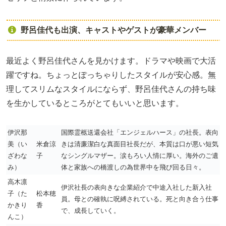
野呂佳代も出演、キャストやゲストが豪華メンバー
最近よく野呂佳代さんを見かけます。ドラマや映画で大活
躍ですね。ちょっとぽっちゃりしたスタイルが安心感。無
理してスリムなスタイルにならず、野呂佳代さんの持ち味
を生かしているところがとてもいいと思います。
伊沢那
国際霊柩送還会社「エンジェルハース」の社長。表向
美（い
米倉涼
きは清廉潔白な真面目社長だが、本質は口が悪い短気
ざわな
子
なシングルマザー。涙もろい人情に厚い。海外のご遺
み）
体と家族への橋渡しの為世界中を飛び回る日々。
高木凛
伊沢社長の表向きな企業紹介で中途入社した新入社
子（た
松本穂
員。母との確執に呪縛されている。死と向き合う仕事
かきり
香
で、成長していく。
んこ）