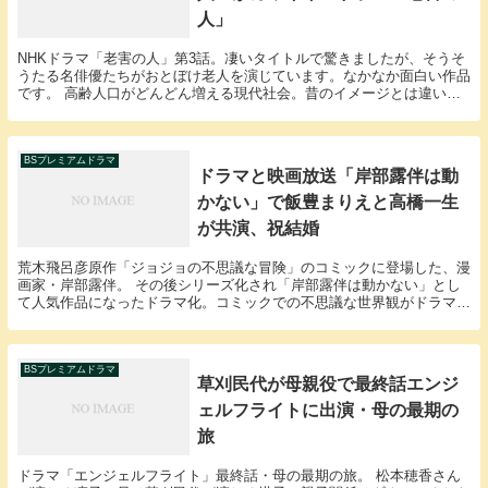
人」
NHKドラマ「老害の人」第3話。凄いタイトルで驚きましたが、そうそ
うたる名俳優たちがおとぼけ老人を演じています。なかなか面白い作品
です。 高齢人口がどんどん増える現代社会。昔のイメージとは違い、
元気で行動力がある高齢者はどんどん増えていく一...
BSプレミアムドラマ
ドラマと映画放送「岸部露伴は動
かない」で飯豊まりえと高橋一生
が共演、祝結婚
荒木飛呂彦原作「ジョジョの不思議な冒険」のコミックに登場した、漫
画家・岸部露伴。 その後シリーズ化され「岸部露伴は動かない」とし
て人気作品になったドラマ化。コミックでの不思議な世界観がドラマで
も素晴らしく奇妙に表現されて、瞬く間に人気ドラマ...
BSプレミアムドラマ
草刈民代が母親役で最終話エンジ
ェルフライトに出演・母の最期の
旅
ドラマ「エンジェルフライト」最終話・母の最期の旅。 松本穂香さん