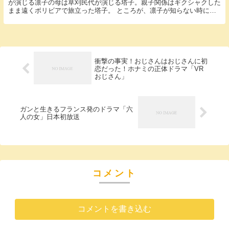
が演じる凛子の母は草刈民代が演じる塔子。親子関係はギクシャクした
まま遠くボリビアで旅立った塔子。 ところが、凛子が知らない時に、
塔子は凛子が勤務している『エンジェルハーツ』を訪...
衝撃の事実！おじさんはおじさんに初
恋だった！ホナミの正体ドラマ「VR
おじさん」
ガンと生きるフランス発のドラマ「六
人の女」日本初放送
コメント
コメントを書き込む