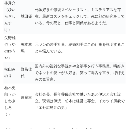
柊秀介
（ひい
死体好きの修復スペシャリスト。ミステリアスな存
らぎし
城田優
在。最新コスメをチェックして、死に顔の研究をして
んす
いる。母の死と、仕事と関係があるようだ。
け）
矢野雄
也（や
矢本悠
元ヤンの若手社員。結婚相手にこの仕事を説明するこ
のゆう
馬
とを悩んでいる。
や）
国内外の複雑な手続きや交渉事を行う事務員。噂好き
松山み
野呂佳
でネットの炎上が大好き。笑って毒舌を言う、ほほえ
のり
代
みの毒舌家。
柏木史
郎（か
会社会長。長年葬儀会社で働いたあと伊沢と会社設
遠藤憲
しわぎ
立。現場は伊沢、柏木は経営に専念。イカツイ風貌で
一
しろ
「エセ広島弁の男」
う）