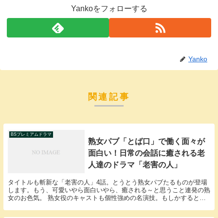
Yankoをフォローする
Yanko
関連記事
BSプレミアムドラマ
熟女パブ「とば口」で働く面々が
面白い！日常の会話に癒される老
人達のドラマ「老害の人」
タイトルも斬新な「老害の人」4話。とうとう熟女パブたるものが登場
します。もう、可愛いやら面白いやら、癒される～と思うこと連発の熟
女のお色気。 熟女役のキャストも個性強めの名演技。もしかすると演
技と言うよりそのまんま？かもしれません。熟女パブ...