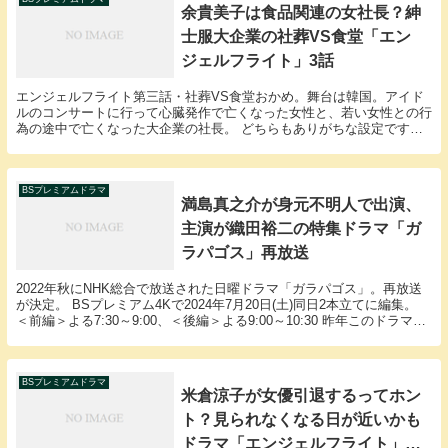
余貴美子は食品関連の女社長？紳
士服大企業の社葬VS食堂「エン
ジェルフライト」3話
エンジェルフライト第三話・社葬VS食堂おかめ。舞台は韓国。アイド
ルのコンサートに行って心臓発作で亡くなった女性と、若い女性との行
為の途中で亡くなった大企業の社長。 どちらもありがちな設定です。
韓国アイドルや俳優が大好きな女性は年齢問わず多い...
BSプレミアムドラマ
満島真之介が身元不明人で出演、
主演が織田裕二の特集ドラマ「ガ
ラパゴス」再放送
2022年秋にNHK総合で放送された日曜ドラマ「ガラパゴス」。再放送
が決定。 BSプレミアム4Kで2024年7月20日(土)同日2本立てに編集。
＜前編＞よる7:30～9:00、＜後編＞よる9:00～10:30 昨年このドラマを
視聴しました...
BSプレミアムドラマ
米倉涼子が女優引退するってホン
ト？見られなくなる日が近いかも
ドラマ「エンジェルフライト」続