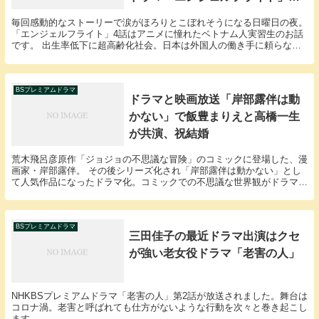
編は？
毎回感動的なストーリーで涙がほろりとこぼれそうになる日曜日の夜。
「エンジェルフライト」4話はアニメに憧れたベトナム人実習生のお話
です。 出生率低下に超高齢化社会。日本は外国人の働き手に頼らなけ
ればいけない状況なのに、厳しい入国規制。外国人実...
BSプレミアムドラマ
ドラマと映画放送「岸部露伴は動
かない」で飯豊まりえと高橋一生
が共演、祝結婚
荒木飛呂彦原作「ジョジョの不思議な冒険」のコミックに登場した、漫
画家・岸部露伴。 その後シリーズ化され「岸部露伴は動かない」とし
て人気作品になったドラマ化。コミックでの不思議な世界観がドラマで
も素晴らしく奇妙に表現されて、瞬く間に人気ドラマ...
BSプレミアムドラマ
三田佳子の最近ドラマ出演はクセ
が強い老女役ドラマ「老害の人」
NHKBSプレミアムドラマ「老害の人」第2話が放送されました。舞台は
コロナ渦。老害と呼ばれても仕方がないような行動を次々と巻き起こし
ます。