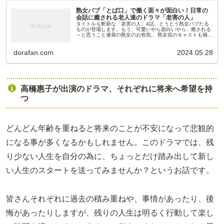
熟女パブ「とば口」で働く面々が面白い！日常の
会話に癒される老人達のドラマ「老害の人」
タイトルも斬新な「老害の人」4話。とうとう熟女パブたる
ものが登場します。もう、可愛いやら面白いやら、癒される
～と思うこと連発の熟女のお色気。 熟女役のキャストも個性
強めの名演技。もしかすると演技と言うよりそのまんま？か
もしれません。熟女パブ...
dorafan.com
2024.05.28
高橋惠子が出演のドラマ、それぞれに将来へ希望を持
つ
どんどん年齢を重ねると将来のことが不安になって悲観的
になる事が多くなるかもしれません。このドラマでは、残
り少ない人生を自分の為に、ちょっとだけ踏み出して新し
い人生のスタートを送ってみませんか？というお話です。
皆さんそれぞれに過去の積み重ねや、事情があったり、後
悔があったりしますが、残りの人生は明るく行動して楽し