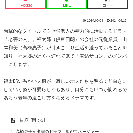
Pocket
LINE
コピー
2024.06.03
2024.06.12
衝撃的なタイトルでクセ強老人の精力的に活動するドラマ
「老害の人」。福太郎（伊東四朗）の会社の元従業員・山
本和美（高橋惠子）が引きこもり生活を送っていることを
知り、福太郎の近くへ連れて来て『若鮎サロン』のメンバ
ーにします。
福太郎の温かい人柄が、寂しい老人たちを明るく前向きに
していく姿が可愛らしくもあり、自分にもいつか訪れるで
あろう老年の過ごし方を考えるドラマです。
目次
高橋惠子が出演のドラマ、娘がマネージャー