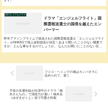
BSプレミアムドラマ
ドラマ「エンジェルフライト」国
際霊柩送還士の国境を越えたエン
バーマー
昨年アマゾンプライムで放送された国際霊柩送還士「エンジェルフライ
ト」がNHKBSで地上波初放送が決定！あまり聞いたことのない職業で
すが、どんな事をするのでしょうか。 なんだか聞いたことのない言葉
がたくさん出て来てますね。エンバーマーって何？...
フジコ・ヘミングの魂はカンパネラに
込められて、逝く
子役の永瀬矢紘が出演中のドラマ「柚
木さんちの」で演技力が凄い！柚木岳
（ゆずきがくと）役で可愛さ炸裂